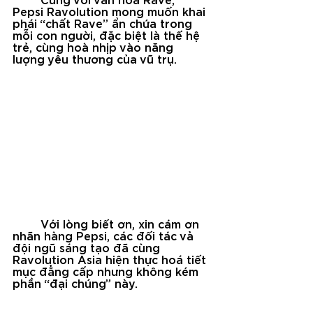
Cùng với văn hoá Rave, 
Pepsi Ravolution mong muốn khai 
phái “chất Rave” ẩn chứa trong 
mỗi con người, đặc biệt là thế hệ 
trẻ, cùng hoà nhịp vào năng 
lượng yêu thương của vũ trụ.
	Với lòng biết ơn, xin cám ơn 
nhãn hàng Pepsi, các đối tác vả 
đội ngũ sáng tạo đã cùng 
Ravolution Asia hiện thực hoá tiết 
mục đẳng cấp nhưng không kém 
phần “đại chúng” này.