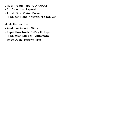
Visual Production: TOO AWAKE
- Art Direction: Paperskin
- Artist: Dita, Vision Pulse
- Producer: Hang Nguyen, Mie Nguyen
Music Production:
- Producer & remix: Vinjaz
- Pepsi Flow track: B-Ray ft. Pepsi
- Production Support: Automata
- Voice Over: Freedvm Films
Performance DJ: Pia
Dance crew:
- Group Leader: Bao Ny Nguyen
- Dancers: Knights K9 Dance Team
Photography:
- Freedvm Films
- Illusion
#pepsiravolution
#ravox
#pepsiflow
#pepsishow
See All
Related Posts