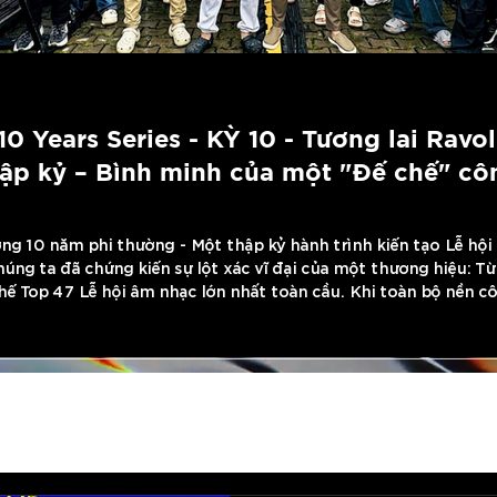
10 Years Series - KỲ 10 - Tương lai Ravo
ập kỷ – Bình minh của một "Đế chế" cô
ờng 10 năm phi thường - Một thập kỷ hành trình kiến tạo Lễ hộ
húng ta đã chứng kiến sự lột xác vĩ đại của một thương hiệu: Từ
hế Top 47 Lễ hội âm nhạc lớn nhất toàn cầu. Khi toàn bộ nền c
Nam với siêu dự án lịch sử RAVO 10 YEARS x A State of Trance 
 vào tháng 06/2026, Công ty Cổ phần Anternation đã ghi