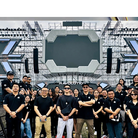
Concerts
Festivals
Antix
New