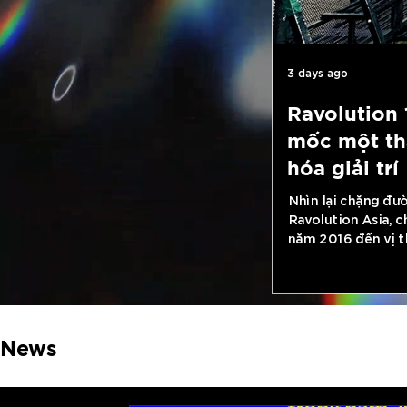
3 days ago
Ravolution 
mốc một th
hóa giải trí
Nhìn lại chặng đư
Ravolution Asia, c
năm 2016 đến vị t
Á đã nhìn về Việ 
thành công rực rỡ
News