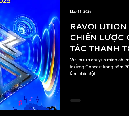
May 11, 2025
RAVOLUTION A
CHIẾN LƯỢC 
TÁC THANH T
CHUỖI SỰ KIẸ
Với bước chuyển mình chiến 
TRONG NĂM 
trường Concert trong năm 20
tầm nhìn đột...