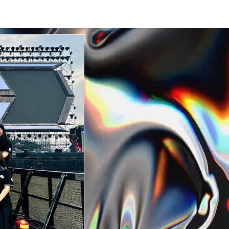
s
Anternation