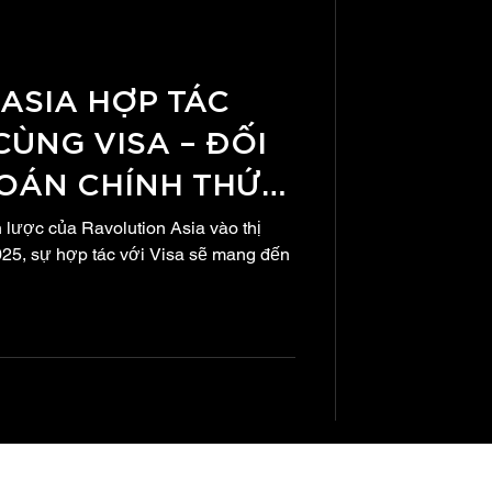
SIA HỢP TÁC
CÙNG VISA – ĐỐI
OÁN CHÍNH THỨC
̂N ÂM NHẠC
lược của Ravolution Asia vào thị
2025
25, sự hợp tác với Visa sẽ mang đến