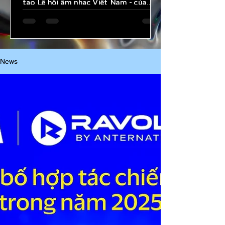
tạo Lễ hội âm nhạc Việt Nam - của
Ravolution Asia, chúng ta đã chứng
kiến sự lột xác vĩ đại của một thương
hiệu: Từ cú "Big Bang" sơ khai năm
2016 đến vị thế Top 47 Lễ hội âm nhạc
lớn nhất toàn cầu. Khi toàn bộ nền
News
công nghiệp biểu diễn Châu Á đã nhìn
về Việ Nam với siêu dự án lịch sử RAVO
10 YEARS x A State of Trance
Vietnam vừa tổ chức thành công rực
rỡ vào tháng 06/2026, Công ty Cổ
phần Anternation đã ghi