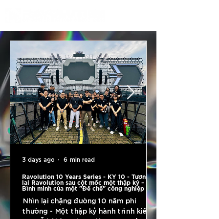
3 days ago
6 min read
Ravolution 10 Years Series - KỲ 10 - Tương
lai Ravolution sau cột mốc một thập kỷ –
Bình minh của một "Đế chế" công nghiệp văn
hóa giải trí
Nhìn lại chặng đường 10 năm phi
thường - Một thập kỷ hành trình kiến