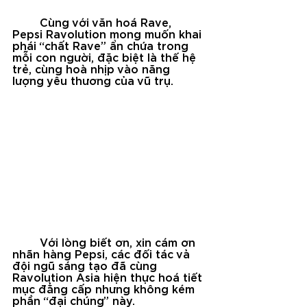
Cùng với văn hoá Rave, 
Pepsi Ravolution mong muốn khai 
phái “chất Rave” ẩn chứa trong 
mỗi con người, đặc biệt là thế hệ 
trẻ, cùng hoà nhịp vào năng 
lượng yêu thương của vũ trụ.
	Với lòng biết ơn, xin cám ơn 
nhãn hàng Pepsi, các đối tác vả 
đội ngũ sáng tạo đã cùng 
Ravolution Asia hiện thực hoá tiết 
mục đẳng cấp nhưng không kém 
phần “đại chúng” này.