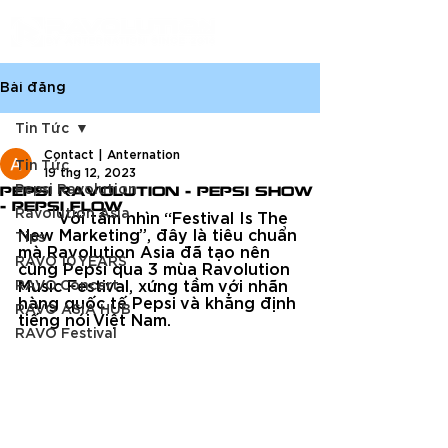
Bài đăng
Tin Tức
Contact | Anternation
Tin Tức
19 thg 12, 2023
PEPSI RAVOLUTION - PEPSI SHOW
Pepsi Ravolution
- PEPSI FLOW
Ravolution Asia
Với tầm nhìn “Festival Is The 
New Marketing”, đây là tiêu chuẩn 
Tips
mà Ravolution Asia đã tạo nên 
RAVO 10 YEARS
cùng Pepsi qua 3 mùa Ravolution 
RAVO Concert
Music Festival, xứng tầm với nhãn 
hàng quốc tế Pepsi và khẳng định 
RAVO ASIA HUB
tiếng nói Việt Nam.
RAVO Festival