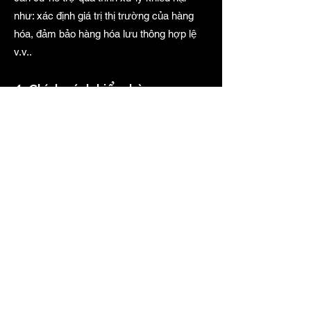
như: xác định giá trị thị trường của hàng
hóa, đảm bảo hàng hóa lưu thông hợp lệ
v.v..
4. Chính sách kiểm hàng:
Khi nhận hàng quý khách có quyền yêu
cầu nhân viên giao hàng mở cho kiểm rồi
mới nhận hàng.
Trường hợp đơn hàng đặt mà bên bán giao
không đúng loại sản phẩm quý khách có
quyền trả hàng và không không thanh toán
tiền.
Trường hợp quý khách đã thanh toán
trước nhưng đơn hàng không đúng quý
khách yêu cầu hoàn tiền hoặc giao lại đơn
mới như đã đặt.
Trong trường hợp yêu cầu hoàn tiền hoặc