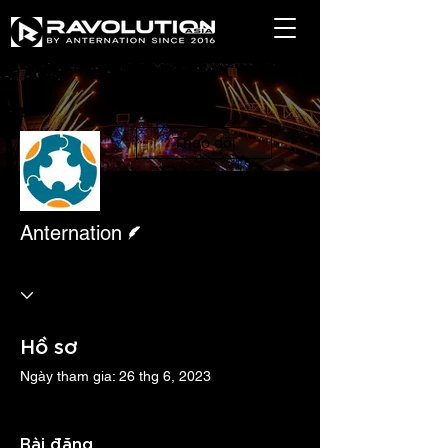
Thao tác khác
Theo dõi
Người viết
Anternation
Hồ sơ
Ngày tham gia: 26 thg 6, 2023
Bài đăng