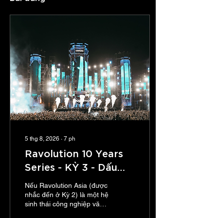
5 thg 8, 2026
∙
7
ph
Ravolution 10 Years
Series - KỲ 3 - Dấu
mốc phát triển qua
Nếu Ravolution Asia (được
các chapter 2016–
nhắc đến ở Kỳ 2) là một hệ
sinh thái công nghiệp văn
2026 – Biên niên sử
hóa đang vươn rễ sâu