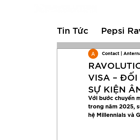
Tin Tức
Pepsi Ra
RAVO 10 YEAR
Contact | Antern
RAVOLUTION
VISA – ĐỐ
RAVO Festival
SỰ KIỆN 
Với bước chuyển m
trong năm 2025, s
hệ Millennials và 