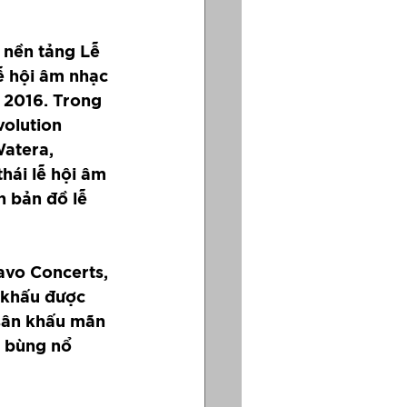
 nền tảng Lễ 
 hội âm nhạc 
 2016. Trong 
olution 
atera, 
hái lễ hội âm 
 bản đồ lễ 
avo Concerts, 
 khấu được 
 sân khấu mãn 
m bùng nổ 