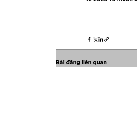
#RavolutionAsia
#
Bài đăng liên quan