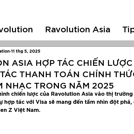
CONCERTS
Festivals
Antix
Tin tứ
volution
Ravolution Asia
Ti
S
RAVO Concert
RAVO ASI
ation
11 thg 5, 2025
 ASIA HỢP TÁC CHIẾN LƯỢC
I TÁC THANH TOÁN CHÍNH THỨ
ÂM NHẠC TRONG NĂM 2025
ình chiến lược của Ravolution Asia vào thị trường
ự hợp tác với Visa sẽ mang đến tầm nhìn đột phá, 
Gen Z Việt Nam.