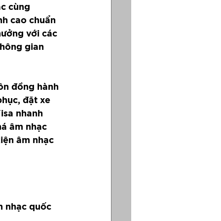
ác cùng 
nh cao chuẩn 
hưởng với các 
không gian 
uôn đồng hành 
hục, đặt xe 
isa nhanh 
há âm nhạc 
kiện âm nhạc 
m nhạc quốc 