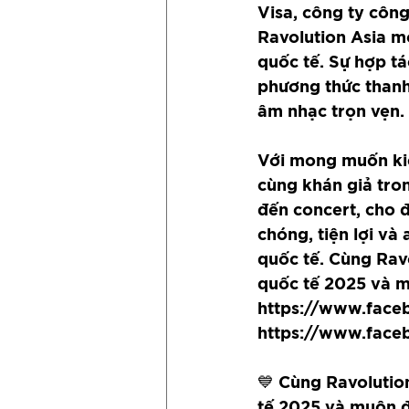
Visa, công ty công
Ravolution Asia m
quốc tế. Sự hợp tá
phương thức thanh
âm nhạc trọn vẹn.
Với mong muốn kiế
cùng khán giả tron
đến concert, cho 
chóng, tiện lợi v
quốc tế. Cùng Ravo
quốc tế 2025 và m
https://www.faceb
https://www.face
💙 Cùng Ravolutio
tế 2025 và muôn đ