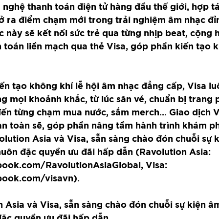
 nghệ thanh toán điện tử hàng đầu thế giới, hợp t
ở ra điểm chạm mới trong trải nghiệm âm nhạc đỉ
c này sẽ kết nối sức trẻ qua từng nhịp beat, cộng 
 toán liền mạch qua thẻ Visa, góp phần kiến tạo 
n tạo không khí lễ hội âm nhạc đẳng cấp, Visa l
g mọi khoảnh khắc, từ lúc săn vé, chuẩn bị trang p
đến từng chạm mua nước, sắm merch… Giao dịch V
à an toàn sẽ, góp phần nâng tầm hành trình khám p
lution Asia và Visa, sẵn sàng chào đón chuỗi sự 
uôn đặc quyền ưu đãi hấp dẫn (Ravolution Asia: 
ook.com/RavolutionAsiaGlobal, Visa: 
book.com/visavn).
n Asia và Visa, sẵn sàng chào đón chuỗi sự kiện â
ặc quyền ưu đãi hấp dẫn.