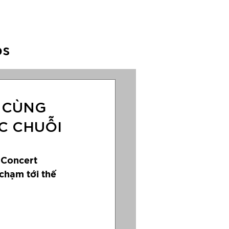
c
Anternation
ps
A HUB
 CÙNG
C CHUỖI
 Concert 
chạm tới thế 