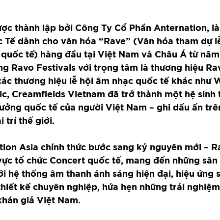
ược thành lập bởi Công Ty Cổ Phần Anternation, là
Tế dành cho văn hóa “Rave” (Văn hóa tham dự lễ
t quốc tế) hàng đầu tại Việt Nam và Châu Á từ năm
g Ravo Festivals với trọng tâm là thương hiệu Rav
các thương hiệu lễ hội âm nhạc quốc tế khác như W
c, Creamfields Vietnam đã trở thành một hệ sinh t
ưởng quốc tế của người Việt Nam – ghi dấu ấn trên
 trí thế giới.
ion Asia chính thức bước sang kỷ nguyên mới – R
 vực tổ chức Concert quốc tế, mang đến những sân
ới hệ thống âm thanh ánh sáng hiện đại, hiệu ứng
thiết kế chuyên nghiệp, hứa hẹn những trải nghiệ
khán giả Việt Nam.