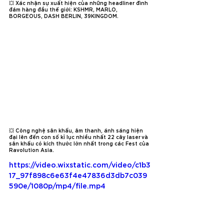
💥 Xác nhận sự xuất hiện của những headliner đình 
đám hàng đầu thế giới: KSHMR, MARLO, 
BORGEOUS, DASH BERLIN, 39KINGDOM.
💥 Công nghệ sân khấu, âm thanh, ánh sáng hiện 
đại lên đến con số kỉ lục nhiều nhất 22 cây laser và 
sân khấu có kích thước lớn nhất trong các Fest của 
Ravolution Asia.
https://video.wixstatic.com/video/c1b3
17_97f898c6e63f4e47836d3db7c039
590e/1080p/mp4/file.mp4