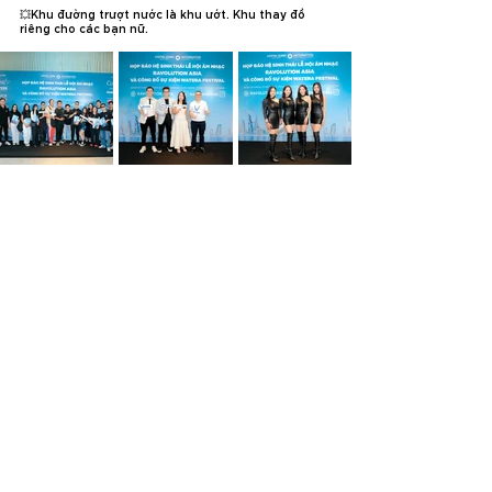
💥Khu đường trượt nước là khu ướt. Khu thay đồ 
riêng cho các bạn nữ.
𝐂𝐋𝐄𝐀𝐑 presents 𝐖𝐀𝐓𝐄𝐑𝐀 𝐅𝐄𝐒𝐓𝐈𝐕𝐀𝐋 - The No.1 
Summer EDM Festival in Vietnam | 𝐒𝐀𝐓 𝟐𝟗.𝟎𝟕.𝟐𝟎𝟐𝟑 | HO 
CHI MINH CITY | CHAPTER 1: RISE OF WATER
🫧 𝐖𝐀𝐓𝐄𝐑𝐀 𝐌𝐀𝐈𝐍𝐒𝐓𝐀𝐆𝐄 🫧
𝐊𝐒𝐇𝐌𝐑