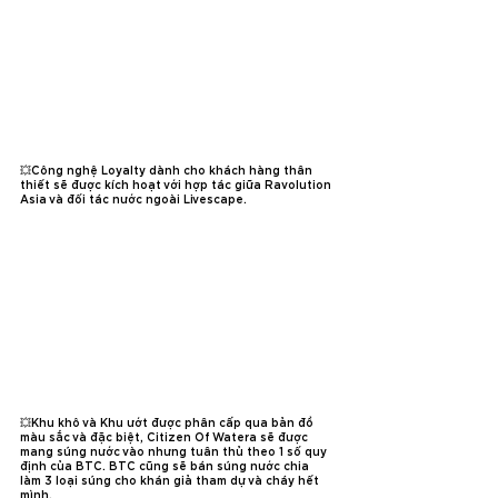
💥Công nghệ Loyalty dành cho khách hàng thân 
thiết sẽ được kích hoạt với hợp tác giữa Ravolution 
Asia và đối tác nước ngoài Livescape.
💥Khu khô và Khu ướt được phân cấp qua bản đồ 
màu sắc và đặc biệt, Citizen Of Watera sẽ được 
mang súng nước vào nhưng tuân thủ theo 1 số quy 
định của BTC. BTC cũng sẽ bán súng nước chia 
làm 3 loại súng cho khán giả tham dự và cháy hết 
mình.