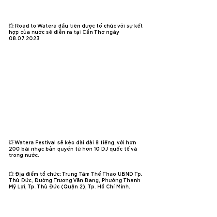
💥 Road to Watera đầu tiên được tổ chức với sự kết 
hợp của nước sẽ diễn ra tại Cần Thơ ngày 
08.07.2023
💥 Watera Festival sẽ kéo dài dài 8 tiếng, với hơn 
200 bài nhạc bản quyền từ hơn 10 DJ quốc tế và 
trong nước.
💥 Địa điểm tổ chức: Trung Tâm Thể Thao UBND Tp. 
Thủ Đức, Đường Trương Văn Bang, Phường Thạnh 
Mỹ Lợi, Tp. Thủ Đức (Quận 2), Tp. Hồ Chí Minh.