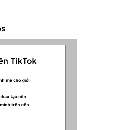
c
Anternation
ps
A HUB
ên TikTok
nh mẽ cho giới 
 mình trên nền 