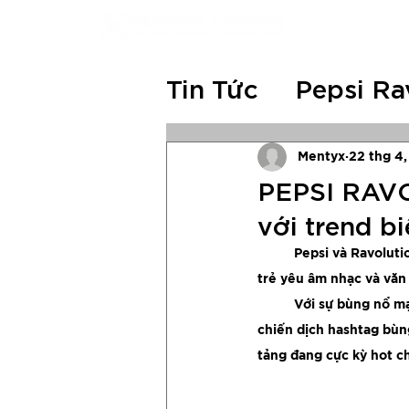
Tin Tức
Pepsi Ra
RAVO 10 YEAR
Mentyx
22 thg 4
PEPSI RAVOL
với trend bi
RAVO Festival
Pepsi và Ravoluti
trẻ yêu âm nhạc và văn 
	Với sự bùng nổ mạnh mẽ của mạng xã hội TikTok, Pepsi Ravolution cũng đã cùng nhau tạo nên 
chiến dịch hashtag bùn
tảng đang cực kỳ hot ch