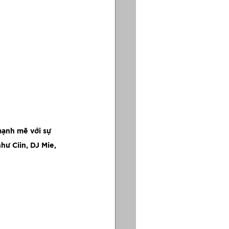
mạnh mẽ với sự 
hư Ciin, DJ Mie, 