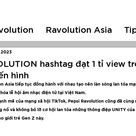
CONCERTS
Festivals
Antix
Tin tứ
volution
Ravolution Asia
Ti
S
RAVO Concert
RAVO ASI
, 2023
UTION hashtag đạt 1 tỉ view tr
ến hình
on Asia tiếp tục đồng hành với nhau tạo nên làn sóng lan tỏa mạ
hóa lễ hội âm nhạc điện tử tại Việt Nam. 
g nổ và không bỏ lỡ cơ hội lan tỏa những thông điệp UNITY của
o giới trẻ Gen Z này. 