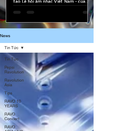
tạo Lễ hội âm nhạc Việt Nam - của
Ravolution Asia, chúng ta đã chứng
kiến sự lột xác vĩ đại của một thương
hiệu: Từ cú "Big Bang" sơ khai năm
2016 đến vị thế Top 47 Lễ hội âm nhạc
lớn nhất toàn cầu. Khi toàn bộ nền
News
công nghiệp biểu diễn Châu Á đã nhìn
về Việ Nam với siêu dự án lịch sử RAVO
Tin Tức
10 YEARS x A State of Trance
Vietnam vừa tổ chức thành công rực
Tin Tức
rỡ vào tháng 06/2026, Công ty Cổ
Pepsi
phần Anternation đã ghi
Ravolution
Ravolution
Asia
Tips
RAVO 10
YEARS
RAVO
Concert
RAVO