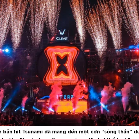
 bản hit Tsunami đã mang đến một cơn “sóng thần” đú