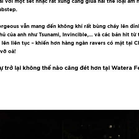
l với một set nhạc rất xung căng giữa hai thể loại âm 
ubstep.
orgeous vẫn mang đến không khí rất bùng cháy lên đỉnh
hủ của anh như Tsunami, Invincible,… và các bản hit từ
lên liên tục – khiến hơn hàng ngàn ravers có mặt tại C
 vỡ oà!
 trở lại không thể nào căng đét hơn tại Watera Fe