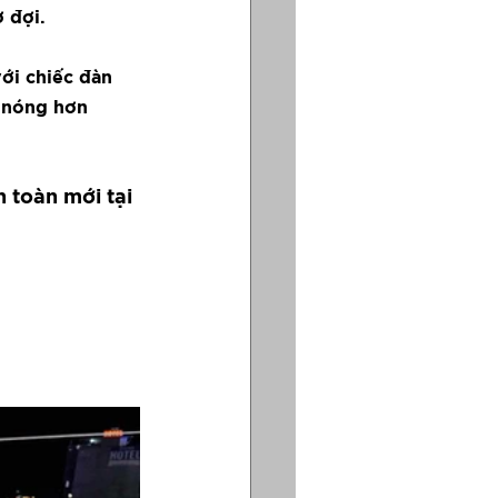
 đợi.
ới chiếc đàn 
 nóng hơn 
 toàn mới tại 