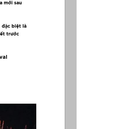
a mới sau 
đặc biệt là 
ết trước 
val