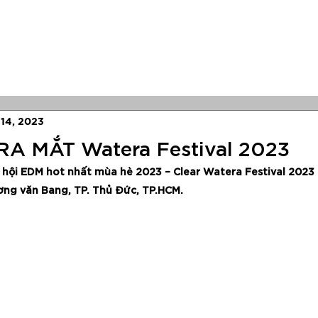
Concerts
Festivals
Antix
New
14, 2023
A MẮT Watera Festival 2023
 hội EDM hot nhất mùa hè 2023 – Clear Watera Festival 2023 đ
ng văn Bang, TP. Thủ Đức, TP.HCM.