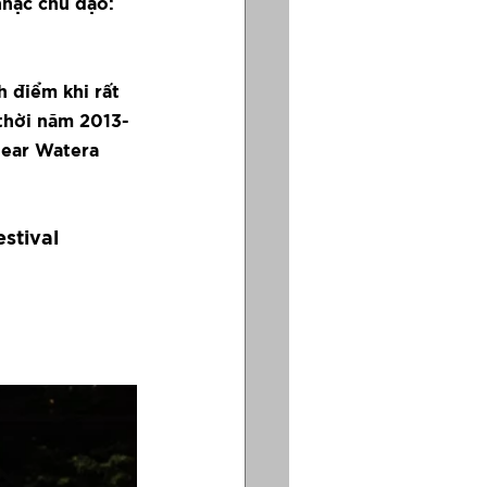
nhạc chủ đạo: 
 điểm khi rất 
 thời năm 2013-
lear Watera 
stival