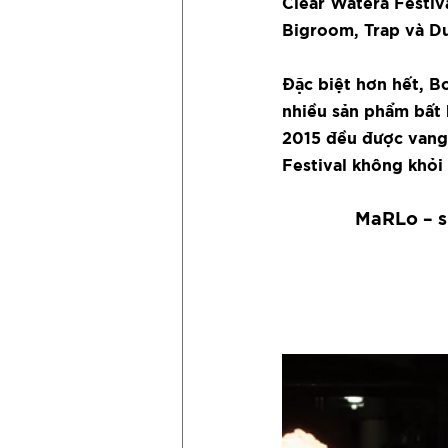
Clear Watera Festiva
Bigroom, Trap và D
Đặc biệt hơn hết, B
nhiều sản phẩm bất 
2015 đều được vang 
Festival không khỏi
MaRLo – sự