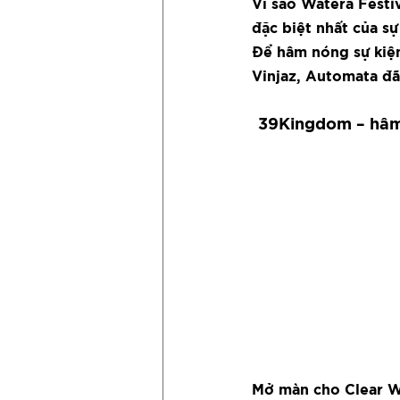
Vì sao Watera Festi
đặc biệt nhất của sự
Để hâm nóng sự kiện
Vinjaz, Automata đã 
39Kingdom – hâm 
Mở màn cho Clear Wa