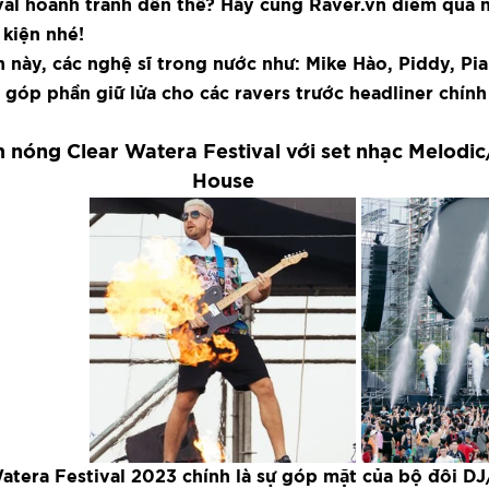
val hoành tránh đến thế? Hãy cùng Raver.vn điểm qua 
 kiện nhé!
 này, các nghệ sĩ trong nước như: Mike Hào, Piddy, Pia
góp phần giữ lửa cho các ravers trước headliner chính 
nóng Clear Watera Festival với set nhạc Melodic
House
tera Festival 2023 chính là sự góp mặt của bộ đôi DJ