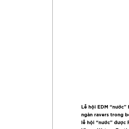
Lễ hội EDM “nước” h
ngàn ravers trong b
lễ hội “nước” được 