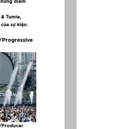
những điểm 
 & Tumie, 
của sự kiện.
/Progressive 
/Producer 